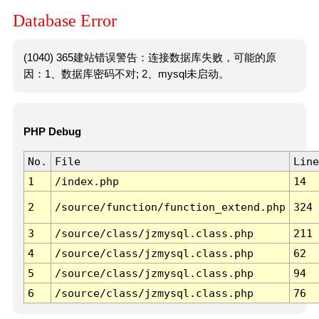
Database Error
(1040) 365建站错误警告：连接数据库失败，可能的原
因：1、数据库密码不对; 2、mysql未启动。
PHP Debug
No.
File
Line
1
/index.php
14
2
/source/function/function_extend.php
324
3
/source/class/jzmysql.class.php
211
4
/source/class/jzmysql.class.php
62
5
/source/class/jzmysql.class.php
94
6
/source/class/jzmysql.class.php
76