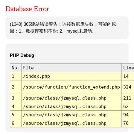
Database Error
(1040) 365建站错误警告：连接数据库失败，可能的原
因：1、数据库密码不对; 2、mysql未启动。
PHP Debug
No.
File
Line
1
/index.php
14
2
/source/function/function_extend.php
324
3
/source/class/jzmysql.class.php
211
4
/source/class/jzmysql.class.php
62
5
/source/class/jzmysql.class.php
94
6
/source/class/jzmysql.class.php
76