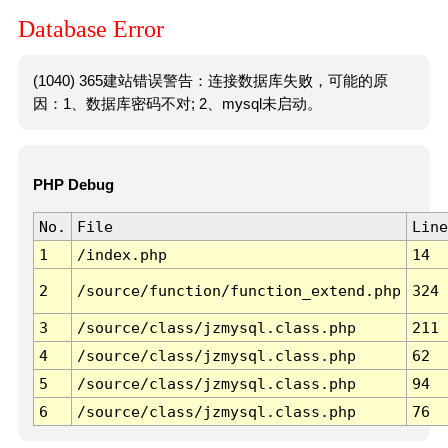
Database Error
(1040) 365建站错误警告：连接数据库失败，可能的原
因：1、数据库密码不对; 2、mysql未启动。
PHP Debug
No.
File
Line
1
/index.php
14
2
/source/function/function_extend.php
324
3
/source/class/jzmysql.class.php
211
4
/source/class/jzmysql.class.php
62
5
/source/class/jzmysql.class.php
94
6
/source/class/jzmysql.class.php
76