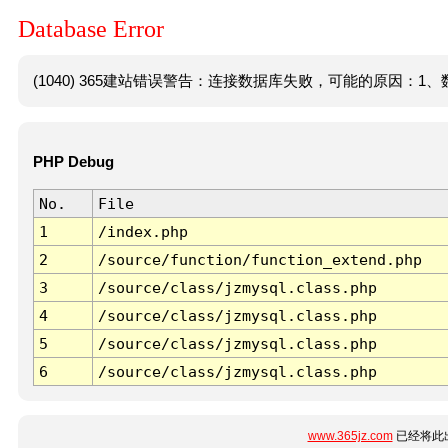
Database Error
(1040) 365建站错误警告：连接数据库失败，可能的原因：1、数
PHP Debug
No.
File
1
/index.php
2
/source/function/function_extend.php
3
/source/class/jzmysql.class.php
4
/source/class/jzmysql.class.php
5
/source/class/jzmysql.class.php
6
/source/class/jzmysql.class.php
www.365jz.com
已经将此