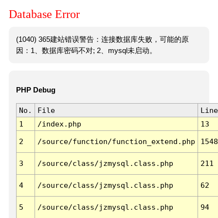
Database Error
(1040) 365建站错误警告：连接数据库失败，可能的原
因：1、数据库密码不对; 2、mysql未启动。
PHP Debug
No.
File
Line
1
/index.php
13
2
/source/function/function_extend.php
1548
3
/source/class/jzmysql.class.php
211
4
/source/class/jzmysql.class.php
62
5
/source/class/jzmysql.class.php
94