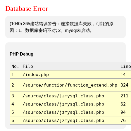
Database Error
(1040) 365建站错误警告：连接数据库失败，可能的原
因：1、数据库密码不对; 2、mysql未启动。
PHP Debug
No.
File
Line
1
/index.php
14
2
/source/function/function_extend.php
324
3
/source/class/jzmysql.class.php
211
4
/source/class/jzmysql.class.php
62
5
/source/class/jzmysql.class.php
94
6
/source/class/jzmysql.class.php
76