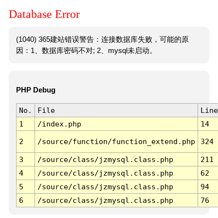
Database Error
(1040) 365建站错误警告：连接数据库失败，可能的原
因：1、数据库密码不对; 2、mysql未启动。
PHP Debug
No.
File
Line
1
/index.php
14
2
/source/function/function_extend.php
324
3
/source/class/jzmysql.class.php
211
4
/source/class/jzmysql.class.php
62
5
/source/class/jzmysql.class.php
94
6
/source/class/jzmysql.class.php
76