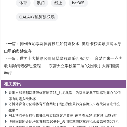
体育
澳门
线上
bet365
GALAXY银河娱乐场
上一篇：
排列五彩票网体育投注如何刷反水_奥斯卡获奖导演揭示穿
山甲的奥妙生存
下一篇：
世界十大博彩公司翡翠皇冠娱乐会所地址 | 音梦而来一齐声
歌 唱响青春梦思登程——东营天立学校第二届“校园歌手大赛”圆满
举行
相关资讯
香港六和博彩网新浪体育彩票13_扎尼奥洛：为穆里尼奥下课感到痛心 我但
愿有时进入欧洲杯
万博体育官方亿德体育平台网址 | 煮熟的生果养分会流失？春天符合吃什么
生果？
网上博彩平台排行榜哪里有卖博彩客户资源_南粤春光好 乡村绿化进行时
博彩回馈彩金论坛体育彩票10分钟_占用堵塞消防车通说念最高可罚5万元