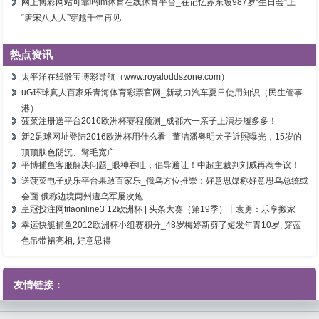
网上博彩网站可靠吗im体育在线体育平台_在记忆苏东坡987岁“生日会”上
“唐宋八人人”穿越千年再见
热点资讯
太平洋在线骰宝博彩导航（www.royaloddszone.com）
uG环球真人百家乐青海体育彩票官网_新动力汽车夏日使用知识（民生管事
港）
菠菜注册送平台2016欧洲杯赛程预测_成都六一亲子上演步履多多！
新2足球网址登陆2016欧洲杯用什么看 | 董洁潘粤明犬子近照曝光，15岁的
顶顶肤色阴沉、髯毛宽广
平博捕鱼客服解决问题_眼神吞吐，倡导避让！中超主裁判刘威再惹争议！
送菠菜电子娱乐平台果敢百家乐_俄乌方位推崇：好意思媒称好意思乌总统或
会面 俄称边境两州遭乌军屡次炮
皇冠投注网fifaonline3 12欧洲杯 | 头条大赛（第19季）丨袁勇：乐享搬家
幸运快艇捕鱼2012欧洲杯小组赛积分_48岁梅婷新剪了短发年青10岁, 穿蓝
色吊带裙亮相, 好意思得
友情链接：