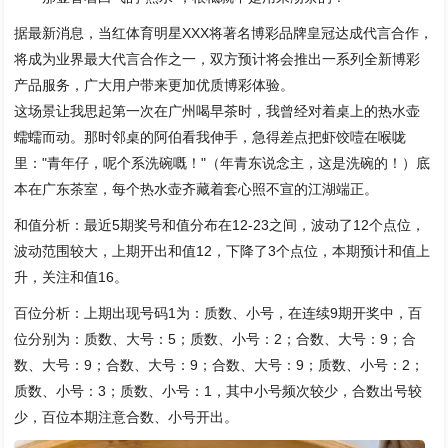
据最新消息，当红体育明星XXX将著名博彩品牌皇冠达成代言合作，
将成为业界最大代言合作之一，双方预计将会推出一系列全新博彩
产品服务，广大用户带来更加优质博彩体验。
这场景让我思起第一次在广州喝早茶时，我曾经对着桌上的热水壶
蠕蠕而动。那时邻桌的阿伯看我伸手，急得差点把虾饺噎在喉咙
里："青年仔，呢个系洗碗嘅！"（年青东说念主，这是洗碗的！）底
本在广东茶室，每个热水壶齐藏着套心照不宣的江湖端正。
和值分析：最近5期奖号和值分布在12-23之间，波动了12个点位，
波动范围较大，上期开出和值12，下降了3个点位，本期预计和值上
升，关注和值16。
百位分析：上期出现号码1为：质数、小号，在连续9期开奖中，百
位分别为：质数、大号：5；质数、小号：2；合数、大号：9；合
数、大号：9；合数、大号：9；合数、大号：9；质数、小号：2；
质数、小号：3；质数、小号：1，其中小号频次较少，合数出号较
少，百位本期注意合数、小号开出。