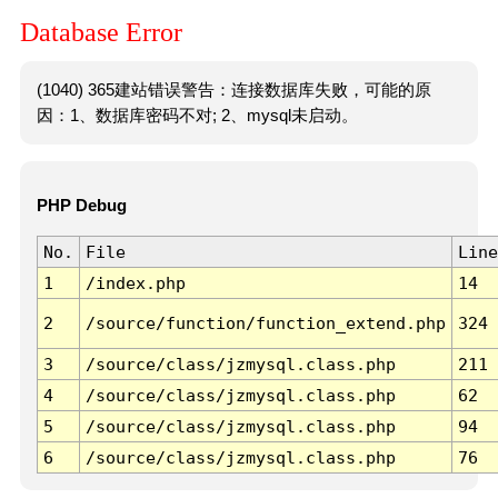
Database Error
(1040) 365建站错误警告：连接数据库失败，可能的原
因：1、数据库密码不对; 2、mysql未启动。
PHP Debug
No.
File
Line
1
/index.php
14
2
/source/function/function_extend.php
324
3
/source/class/jzmysql.class.php
211
4
/source/class/jzmysql.class.php
62
5
/source/class/jzmysql.class.php
94
6
/source/class/jzmysql.class.php
76