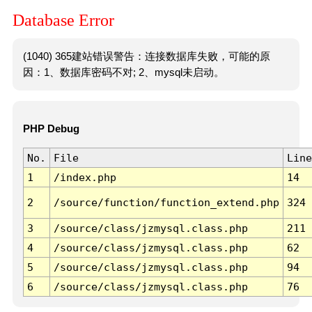
Database Error
(1040) 365建站错误警告：连接数据库失败，可能的原
因：1、数据库密码不对; 2、mysql未启动。
PHP Debug
No.
File
Line
1
/index.php
14
2
/source/function/function_extend.php
324
3
/source/class/jzmysql.class.php
211
4
/source/class/jzmysql.class.php
62
5
/source/class/jzmysql.class.php
94
6
/source/class/jzmysql.class.php
76