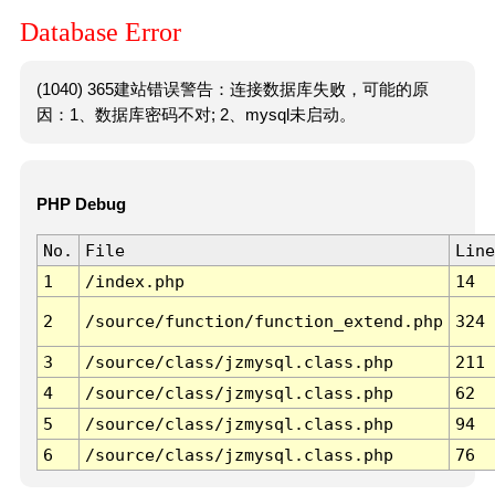
Database Error
(1040) 365建站错误警告：连接数据库失败，可能的原
因：1、数据库密码不对; 2、mysql未启动。
PHP Debug
No.
File
Line
1
/index.php
14
2
/source/function/function_extend.php
324
3
/source/class/jzmysql.class.php
211
4
/source/class/jzmysql.class.php
62
5
/source/class/jzmysql.class.php
94
6
/source/class/jzmysql.class.php
76