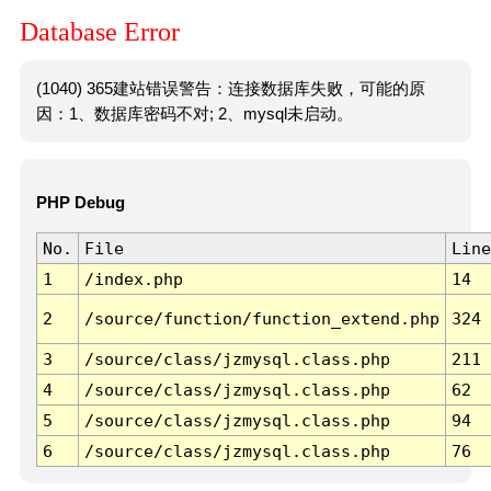
Database Error
(1040) 365建站错误警告：连接数据库失败，可能的原
因：1、数据库密码不对; 2、mysql未启动。
PHP Debug
No.
File
Line
1
/index.php
14
2
/source/function/function_extend.php
324
3
/source/class/jzmysql.class.php
211
4
/source/class/jzmysql.class.php
62
5
/source/class/jzmysql.class.php
94
6
/source/class/jzmysql.class.php
76