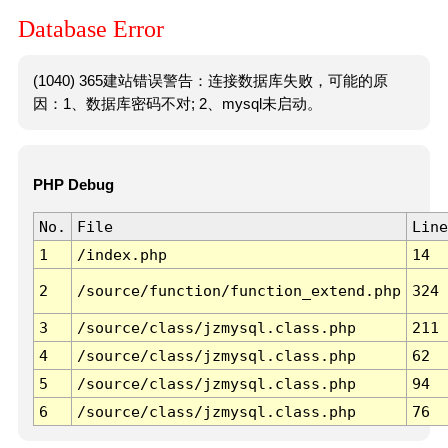
Database Error
(1040) 365建站错误警告：连接数据库失败，可能的原
因：1、数据库密码不对; 2、mysql未启动。
PHP Debug
No.
File
Line
1
/index.php
14
2
/source/function/function_extend.php
324
3
/source/class/jzmysql.class.php
211
4
/source/class/jzmysql.class.php
62
5
/source/class/jzmysql.class.php
94
6
/source/class/jzmysql.class.php
76