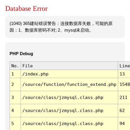
Database Error
(1040) 365建站错误警告：连接数据库失败，可能的原
因：1、数据库密码不对; 2、mysql未启动。
PHP Debug
No.
File
Line
1
/index.php
13
2
/source/function/function_extend.php
1548
3
/source/class/jzmysql.class.php
211
4
/source/class/jzmysql.class.php
62
5
/source/class/jzmysql.class.php
94