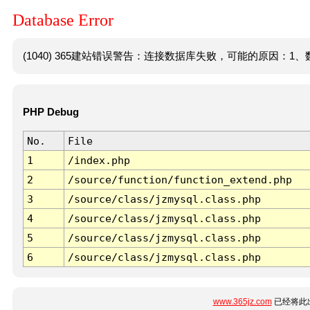
Database Error
(1040) 365建站错误警告：连接数据库失败，可能的原因：1、数
PHP Debug
No.
File
1
/index.php
2
/source/function/function_extend.php
3
/source/class/jzmysql.class.php
4
/source/class/jzmysql.class.php
5
/source/class/jzmysql.class.php
6
/source/class/jzmysql.class.php
www.365jz.com
已经将此