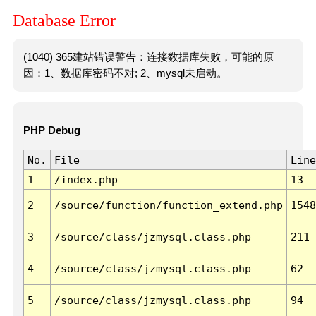
Database Error
(1040) 365建站错误警告：连接数据库失败，可能的原
因：1、数据库密码不对; 2、mysql未启动。
PHP Debug
No.
File
Line
1
/index.php
13
2
/source/function/function_extend.php
1548
3
/source/class/jzmysql.class.php
211
4
/source/class/jzmysql.class.php
62
5
/source/class/jzmysql.class.php
94