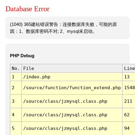
Database Error
(1040) 365建站错误警告：连接数据库失败，可能的原
因：1、数据库密码不对; 2、mysql未启动。
PHP Debug
No.
File
Line
1
/index.php
13
2
/source/function/function_extend.php
1548
3
/source/class/jzmysql.class.php
211
4
/source/class/jzmysql.class.php
62
5
/source/class/jzmysql.class.php
94