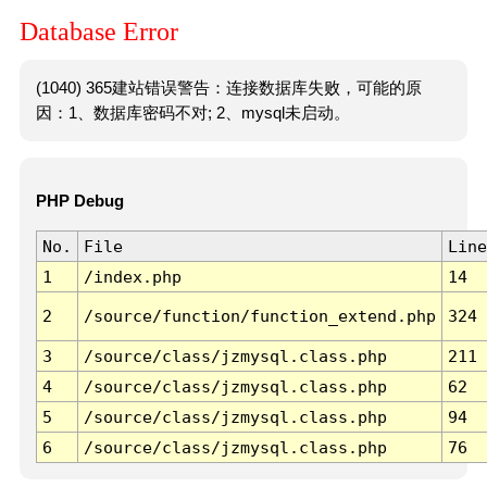
Database Error
(1040) 365建站错误警告：连接数据库失败，可能的原
因：1、数据库密码不对; 2、mysql未启动。
PHP Debug
No.
File
Line
1
/index.php
14
2
/source/function/function_extend.php
324
3
/source/class/jzmysql.class.php
211
4
/source/class/jzmysql.class.php
62
5
/source/class/jzmysql.class.php
94
6
/source/class/jzmysql.class.php
76