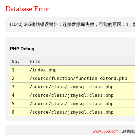
Database Error
(1040) 365建站错误警告：连接数据库失败，可能的原因：1、数
PHP Debug
No.
File
1
/index.php
2
/source/function/function_extend.php
3
/source/class/jzmysql.class.php
4
/source/class/jzmysql.class.php
5
/source/class/jzmysql.class.php
6
/source/class/jzmysql.class.php
www.365jz.com
已经将此