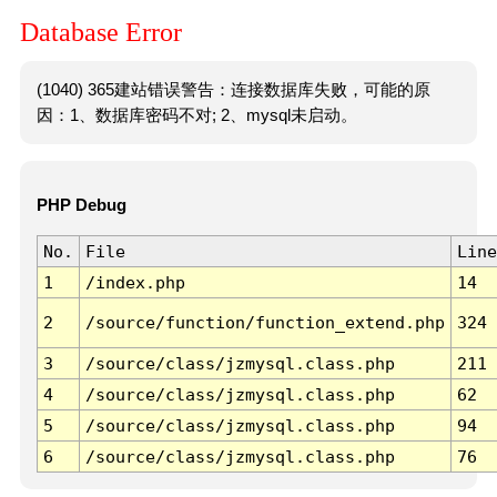
Database Error
(1040) 365建站错误警告：连接数据库失败，可能的原
因：1、数据库密码不对; 2、mysql未启动。
PHP Debug
No.
File
Line
1
/index.php
14
2
/source/function/function_extend.php
324
3
/source/class/jzmysql.class.php
211
4
/source/class/jzmysql.class.php
62
5
/source/class/jzmysql.class.php
94
6
/source/class/jzmysql.class.php
76