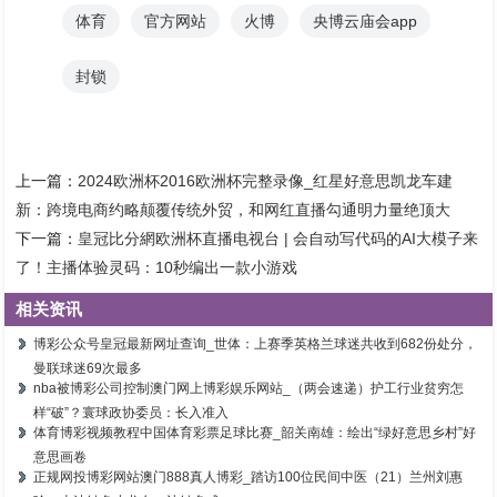
体育
官方网站
火博
央博云庙会app
封锁
上一篇：
2024欧洲杯2016欧洲杯完整录像_红星好意思凯龙车建
新：跨境电商约略颠覆传统外贸，和网红直播勾通明力量绝顶大
下一篇：
皇冠比分網欧洲杯直播电视台 | 会自动写代码的AI大模子来
了！主播体验灵码：10秒编出一款小游戏
相关资讯
博彩公众号皇冠最新网址查询_世体：上赛季英格兰球迷共收到682份处分，
曼联球迷69次最多
nba被博彩公司控制澳门网上博彩娱乐网站_（两会速递）护工行业贫穷怎
样“破”？寰球政协委员：长入准入
体育博彩视频教程中国体育彩票足球比赛_韶关南雄：绘出“绿好意思乡村”好
意思画卷
正规网投博彩网站澳门888真人博彩_踏访100位民间中医（21）兰州刘惠