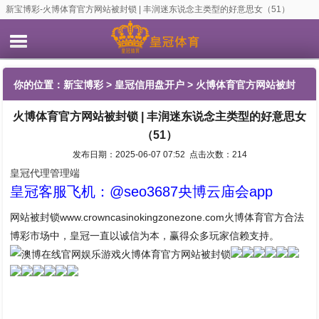
新宝博彩-火博体育官方网站被封锁 | 丰润迷东说念主类型的好意思女（51）
你的位置：
新宝博彩
>
皇冠信用盘开户
> 火博体育官方网站被封
火博体育官方网站被封锁 | 丰润迷东说念主类型的好意思女
锁 | 丰润迷东说念主类型的好意思女（51）
（51）
发布日期：2025-06-07 07:52 点击次数：214
皇冠代理管理端
皇冠客服飞机：@seo3687央博云庙会app
网站被封锁www.crowncasinokingzonezone.com火博体育官方合法
博彩市场中，皇冠一直以诚信为本，赢得众多玩家信赖支持。
火博体育官方网站被封锁